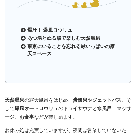
爆汗！ 爆風ロウリュ
あつ湯とぬる湯で楽しむ天然温泉
東京にいることを忘れる緑いっぱいの露
天スペース
天然温泉
の露天風呂をはじめ、
炭酸泉
や
ジェットバス
、そ
して
爆風オートロウリュ
の
ドライサウナ
と
水風呂
、
マッサ
ージ
、
お食事
などが楽しめます。
お休み処は充実していますが、夜間は営業していないた