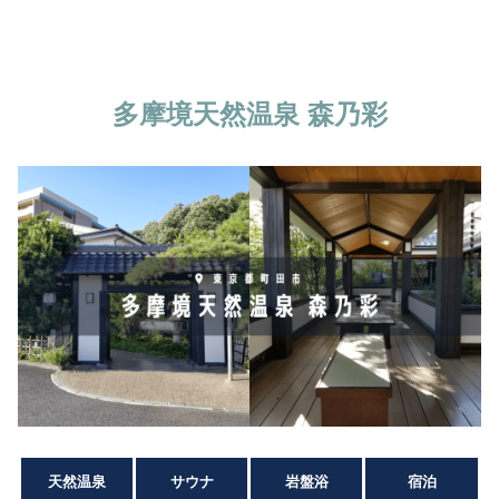
多摩境天然温泉 森乃彩
天然温泉
サウナ
岩盤浴
宿泊