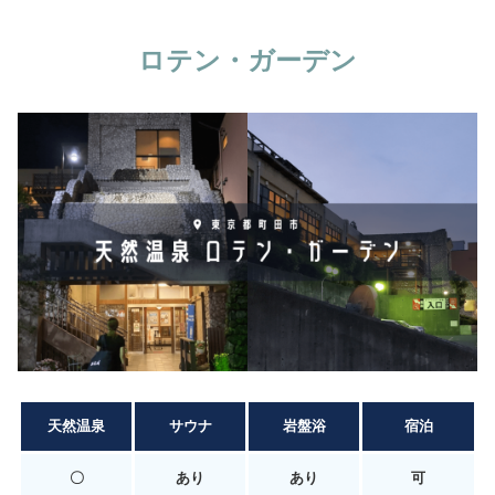
ロテン・ガーデン
天然温泉
サウナ
岩盤浴
宿泊
〇
あり
あり
可