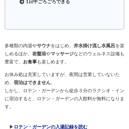
1日中ごろごろできる
多種類の内湯や
サウナ
をはじめ、
井水掛け流し水風呂
を楽
しめるほか、
岩盤浴
や
マッサージ
などのウェルネス設備も
豊富で、
お食事
も楽しめます。
お休み処は充実していますが、夜間は営業していないた
め、
宿泊はできません
。
しかし、ロテン・ガーデンから徒歩３分のラクシオ・イン
に宿泊すると、ロテン・ガーデンの入館料が無料になりま
す。
▶
ロテン・ガーデンの入湯記録を読む