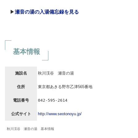
▶
瀬音の湯の入湯備忘録を見る
基本情報
施設名
秋川渓谷 瀬音の湯
住所
東京都あきる野市乙津565番地
電話番号
042-595-2614
公式サイト
http://www.seotonoyu.jp/
秋川渓谷 瀬音の湯 基本情報