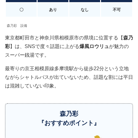
〇
あり
なし
不可
森乃彩 設備
東京都町田市と神奈川県相模原市の県境に位置する【
森乃
彩
】は、SNSで度々話題に上がる
爆風ロウリュ
が魅力の
スーパー銭湯です。
最寄りの京王相模原線多摩境駅から徒歩22分という立地
ながらシャトルバスが出ていないため、話題な割には平日
は混雑していない印象。
森乃彩
『おすすめポイント』