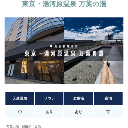
東京・湯河原温泉
万葉の湯
天然温泉
サウナ
岩盤浴
宿泊
〇
あり
あり
可
万葉の湯 町田館 設備