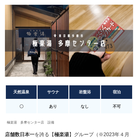
天然温泉
サウナ
岩盤浴
宿泊
〇
あり
なし
不可
極楽湯 多摩センター店 設備
店舗数日本一
を誇る【
極楽湯
】グループ（※2023年４月