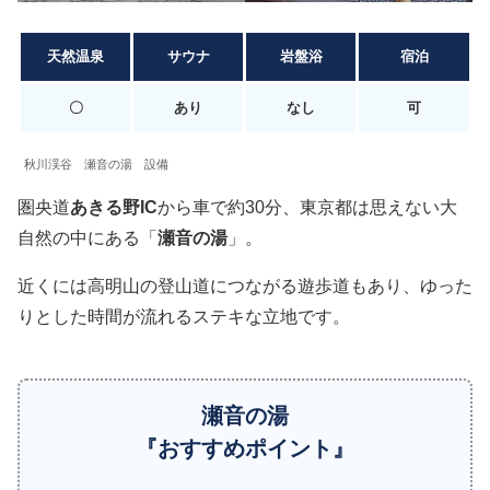
天然温泉
サウナ
岩盤浴
宿泊
〇
あり
なし
可
秋川渓谷 瀬音の湯 設備
圏央道
あきる野IC
から車で約30分、東京都は思えない大
自然の中にある「
瀬音の湯
」。
近くには高明山の登山道につながる遊歩道もあり、ゆった
りとした時間が流れるステキな立地です。
瀬音の湯
『おすすめポイント』