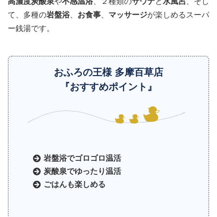
高濃度炭酸泉
や
不感温浴
、２種類の
サウナ
と
水風呂
、そし
て、多種の
岩盤浴
、
お食事
、
マッサージ
が楽しめるスーパ
ー銭湯です。
おふろの王様 多摩百草店
『おすすめポイント』
岩盤浴でゴロゴロ温活
炭酸泉でゆったり温活
ごはんも楽しめる