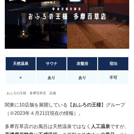
天然温泉
サウナ
岩盤浴
宿泊
×
あり
あり
不可
おふろの王様 多摩百草店 設備
関東に10店舗を展開している【
おふろの王様
】グループ
（※2023年４月21日現在の情報）。
多摩百草店のお風呂は天然温泉ではなく
人工温泉
ですが、