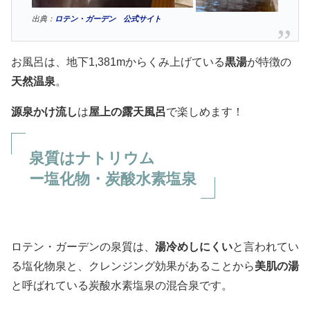
出典：
ロテン・ガーデン 公式サイト
お風呂は、地下1,381mからくみ上げている
黒湯
が特徴の
天然温泉
。
源泉かけ流し
は
屋上の露天風呂
で楽しめます！
泉質は
ナトリウム
ー塩化物・炭酸水素塩泉
ロテン・ガーデンの泉質は、
湯冷めしにくい
と言われてい
る塩化物泉と、クレンジング効果があることから
美肌の湯
と呼ばれている炭酸水素塩泉の混合泉です。