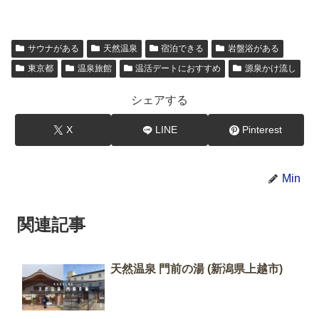
サウナがある
天然温泉
宿泊できる
岩盤浴がある
東京都
温泉旅館
温活デートにおすすめ
源泉かけ流し
シェアする
X
LINE
Pinterest
Min
関連記事
天然温泉 門前の湯 (新潟県上越市)