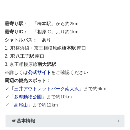
最寄り駅
： 「橋本駅」から約2km
最寄りIC：
「相原IC」より約1km
シャトルバス：
あり
1. JR横浜線・京王相模原線
橋本駅
南口
2. JR
八王子駅
南口
3. 京王相模原線
南大沢駅
※詳しくは
公式サイト
をご確認ください
周辺の観光スポット：
✓「
三井アウトレットパーク南大沢
」まで約6km
✓「
多摩動物公園
」まで約10km
✓「
高尾山
」まで約12km
☞基本情報